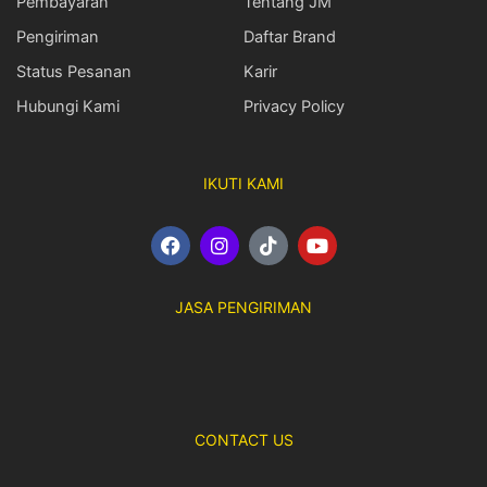
Pembayaran
Tentang JM
Pengiriman
Daftar Brand
Status Pesanan
Karir
Hubungi Kami
Privacy Policy
IKUTI KAMI
F
I
T
Y
a
n
i
o
c
s
k
u
e
t
t
t
JASA PENGIRIMAN
b
a
o
u
o
g
k
b
o
r
e
k
a
m
CONTACT US