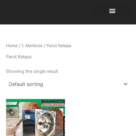
Skip
to
content
TENTANG KAMI
Home
/
1. Mahkota
/ Parut Kelapa
Parut Kelapa
Showing the single result