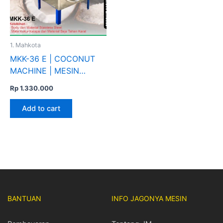
1. Mahkota
MKK-36 E | COCONUT
MACHINE | MESIN
PARUT KELAPA |
Rp
1.330.000
MAHKOTA
Add to cart
BANTUAN
INFO JAGONYA MESIN