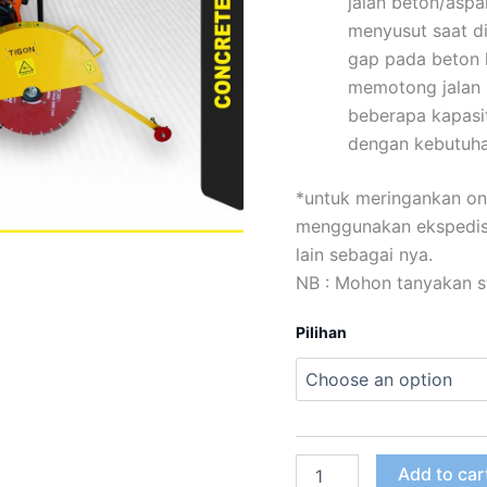
jalan beton/aspa
menyusut saat di
gap pada beton k
memotong jalan 
beberapa kapasi
dengan kebutuh
*untuk meringankan on
menggunakan ekspedisi 
lain sebagai nya.
NB : Mohon tanyakan st
Pilihan
Add to car