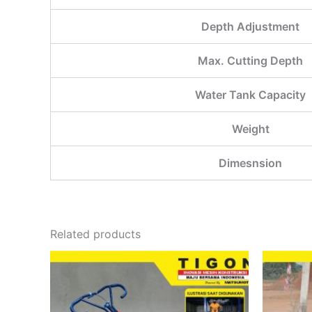
Depth Adjustment
Max. Cutting Depth
Water Tank Capacity
Weight
Dimesnsion
Related products
This
product
has