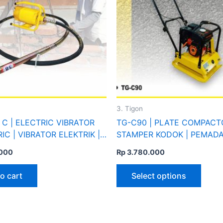
multip
varian
The
optio
may
be
chose
on
the
3. Tigon
produ
 C | ELECTRIC VIBRATOR
TG-C90 | PLATE COMPACT
page
C | VIBRATOR ELEKTRIK |
STAMPER KODOK | PEMAD
| TIGON
000
Rp
3.780.000
o cart
Select options