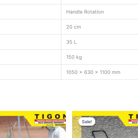
Handle Rotation
20 cm
35 L
150 kg
1050 x 630 x 1100 mm
This
Sale!
Sale!
produ
has