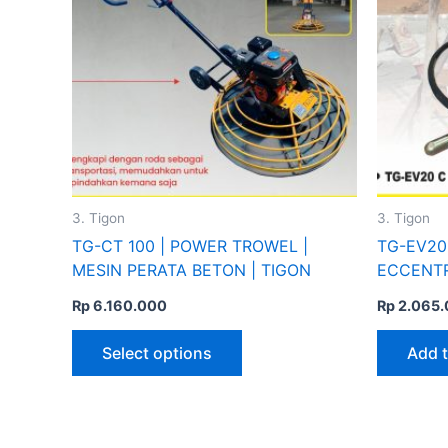
multiple
variants.
The
options
may
be
chosen
on
the
3. Tigon
3. Tigon
product
TG-CT 100 | POWER TROWEL |
TG-EV20
page
MESIN PERATA BETON | TIGON
ECCENTRI
TIGON
Rp
6.160.000
Rp
2.065.
Select options
Add t