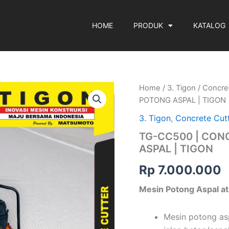
HOME
PRODUK
KATALOG
TG-
Home
/
3. Tigon
/
Concre
CC500
POTONG ASPAL | TIGON
|
CONCRETE
3. Tigon
,
Concrete Cut
CUTTER
TG-CC500 | CON
|
ASPAL | TIGON
MESIN
POTONG
Rp
7.000.000
ASPAL
|
Mesin Potong Aspal a
TIGON
quantity
Mesin potong as