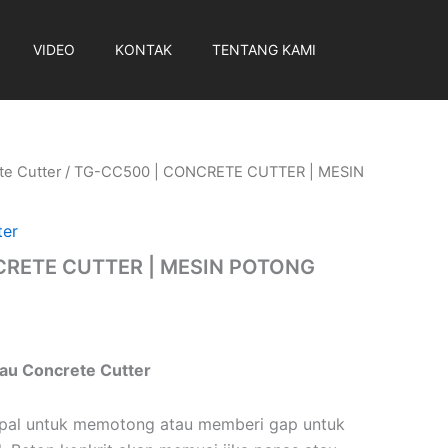
VIDEO
KONTAK
TENTANG KAMI
te Cutter
/ TG-CC500 | CONCRETE CUTTER | MESIN
ter
CRETE CUTTER | MESIN POTONG
tau Concrete Cutter
pal untuk memotong atau memberi gap untuk