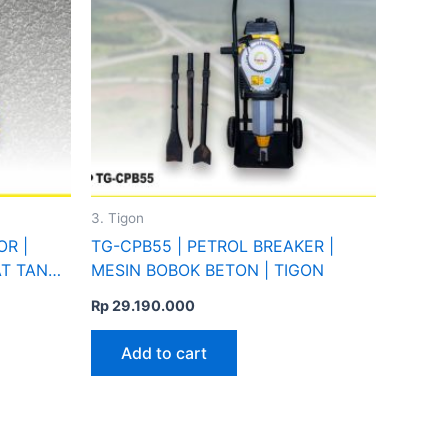
le
ts.
ns
n
3. Tigon
ct
OR |
TG-CPB55 | PETROL BREAKER |
AT TANAH
MESIN BOBOK BETON | TIGON
Rp
29.190.000
Add to cart