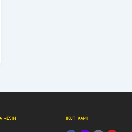
A MESIN
IKUTI KAMI
F
I
T
Y