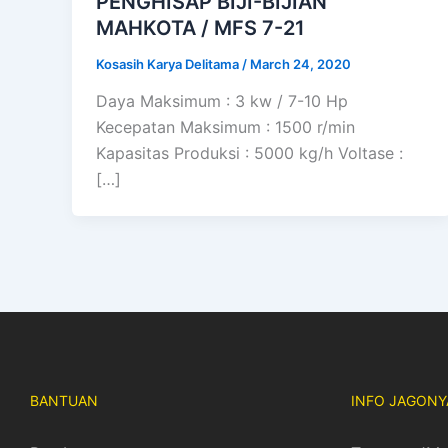
PENGHISAP BIJI-BIJIAN
MAHKOTA / MFS 7-21
Kosasih Karya Delitama
/
March 24, 2020
Daya Maksimum : 3 kw / 7-10 Hp
Kecepatan Maksimum : 1500 r/min
Kapasitas Produksi : 5000 kg/h Voltase :
[…]
BANTUAN
INFO JAGONY