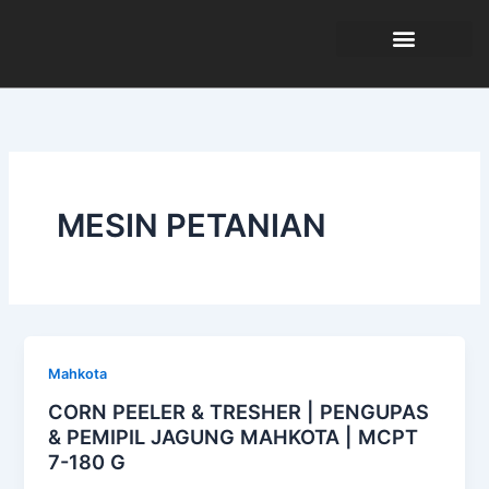
Skip
to
content
TENTANG KAMI
MESIN PETANIAN
Mahkota
CORN PEELER & TRESHER | PENGUPAS
& PEMIPIL JAGUNG MAHKOTA | MCPT
7-180 G