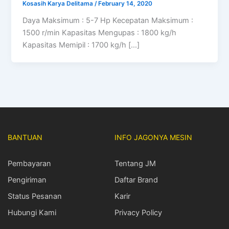
Kosasih Karya Delitama
/
February 14, 2020
Daya Maksimum : 5-7 Hp Kecepatan Maksimum :
1500 r/min Kapasitas Mengupas : 1800 kg/h
Kapasitas Memipil : 1700 kg/h […]
BANTUAN
INFO JAGONYA MESIN
Pembayaran
Tentang JM
Pengiriman
Daftar Brand
Status Pesanan
Karir
Hubungi Kami
Privacy Policy