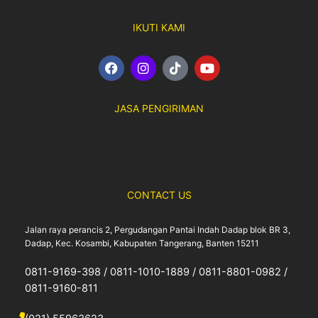
IKUTI KAMI
F
I
T
Y
a
n
i
o
c
s
k
u
e
t
t
t
JASA PENGIRIMAN
b
a
o
u
o
g
k
b
o
r
e
k
a
m
CONTACT US
Jalan raya perancis 2, Pergudangan Pantai Indah Dadap blok BR 3,
Dadap, Kec. Kosambi, Kabupaten Tangerang, Banten 15211
0811-9169-398 / 0811-1010-1889 / 0811-8801-0982 /
0811-9160-811