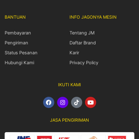
BANTUAN
INFO JAGONYA MESIN
Pembayaran
Tentang JM
Pengiriman
Daftar Brand
Status Pesanan
Karir
Hubungi Kami
Privacy Policy
IKUTI KAMI
F
I
T
Y
a
n
i
o
c
s
k
u
e
t
t
t
JASA PENGIRIMAN
b
a
o
u
o
g
k
b
o
r
e
k
a