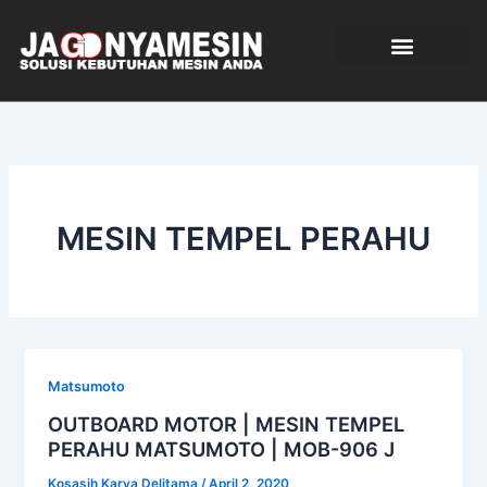
Skip
to
content
TENTANG KAMI
MESIN TEMPEL PERAHU
Matsumoto
OUTBOARD MOTOR | MESIN TEMPEL
PERAHU MATSUMOTO | MOB-906 J
Kosasih Karya Delitama
/
April 2, 2020